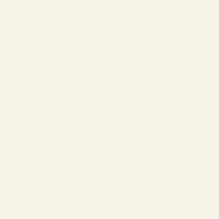
Är hair filler rätt för dig?
Oavsett om du upplever begynnande håravfall, tunnare hår
eller bara önskar ett friskare och fylligare hår, finns vi här för att
hjälpa dig. På Noir by M tar vi oss tid att förstå dina behov och
förväntningar, så att vi tillsammans kan skapa en trygg och
målinriktad behandlingsplan. Vår helhetssyn innebär att vi ser
till hela människan – före, under och efter behandlingen.
Boka en kostnadsfri konsultation på vår klinik och ta första
steget mot starkare, friskare hår och få tillbaka ditt
självförtroende.