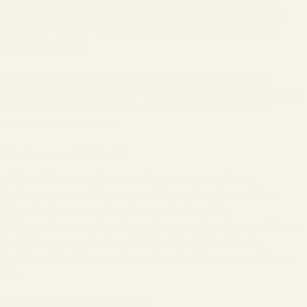
stimulera ny hårväxt, stärka hårstråets struktur och återfå
känslan av fylligt och starkt hår. Behandlingen är idealisk för
både män och kvinnor och kräver varken kirurgi eller lång
återhämtningstid.
Här nedan kan du läsa allt om hur hårfiller fungerar, vem
behandlingen passar för, och vilka resultat du kan förvänta dig.
Du är alltid välkommen att boka en kostnadsfri och icke-
bindande konsultation.
Hur fungerar hårfiller?
CYJ Hair Filler består av en unik gel som kombinerar
hyaluronsyra med sju patenterade peptider. Dessa aktiva
ingredienser samarbetar tillsammans för att öka
blodcirkulationen i hårbotten, stimulera hårsäckarna och främja
tillväxten av nya, starkare hårstrån. Samtidigt stärks de
befintliga hårstråna, vilket ger ett synligt friskare och fylligare
hår.
Fördelar med behandlingen