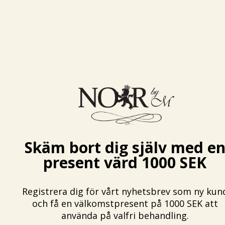
Behandlingsplan och resultat
Du kommer oftast att märka synliga förbättringar inom 2
månader. Vi rekommenderar:
4 behandlingar med 2 veckors mellanrum
Följt av en underhållsbehandling per månad i 3–6
månader för mer optimala och långvariga resultat
Hair filler injiceras i dermislagret i hårbotten – exakt där
hårsäckarna behöver stöd och förnyelse. Vi anpassar alltid
behandlingen efter dina behov för att uppnå bästa möjliga
resultat.
Skäm bort dig själv med e
present värd 1000 SEK
Manlig håravfallsskala
Registrera dig för vårt nyhetsbrev som ny kun
Kvinnlig håravfallsskala
och få en välkomstpresent på 1000 SEK att
använda på valfri behandling.