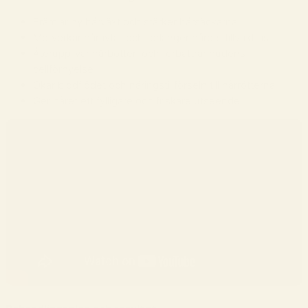
Främjar ny hårväxt och stärker hårsäckarna
Motverkar håravfall och förlänger hårets tillväxtfas
Återupplivar hårbotten och förbättrar hudens
cellförnyelse
Ökar blodflödet och näringstillförseln till hårrötterna
Ger håret ett fylligare och friskare utseende