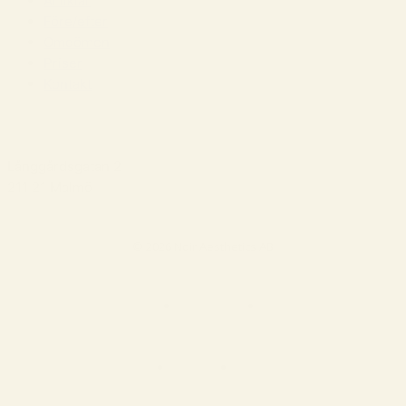
Artiklar
Före/efter
Omdömen
Priser
Kontakt
Långgårdsgatan 2
211 21 Malmö
© 2026 Noir Aesthetics AB
Svenska
Dansk
Privatpolicy
Villkor