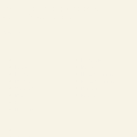
Inled dialogen idag och boka en
kostnadfri konsultation
Boka tid
Behandlingar
›
Hair filler
Behandlingar
Fettreduktion
Botox
Melasma
Fillers
Hårborttagning
Profhilo
Kärlborttagning
Viscoderm
Pigment
Migrän
Rosacea
Svett
Hair filler
Kliniken