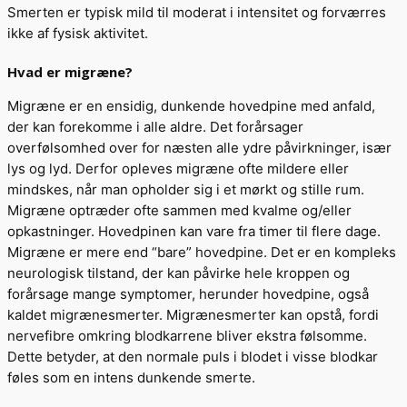
Smerten er typisk mild til moderat i intensitet og forværres
ikke af fysisk aktivitet.
Hvad er migræne?
Migræne er en ensidig, dunkende hovedpine med anfald,
der kan forekomme i alle aldre. Det forårsager
overfølsomhed over for næsten alle ydre påvirkninger, især
lys og lyd. Derfor opleves migræne ofte mildere eller
mindskes, når man opholder sig i et mørkt og stille rum.
Migræne optræder ofte sammen med kvalme og/eller
opkastninger. Hovedpinen kan vare fra timer til flere dage.
Migræne er mere end “bare” hovedpine. Det er en kompleks
neurologisk tilstand, der kan påvirke hele kroppen og
forårsage mange symptomer, herunder hovedpine, også
kaldet migrænesmerter. Migrænesmerter kan opstå, fordi
nervefibre omkring blodkarrene bliver ekstra følsomme.
Dette betyder, at den normale puls i blodet i visse blodkar
føles som en intens dunkende smerte.