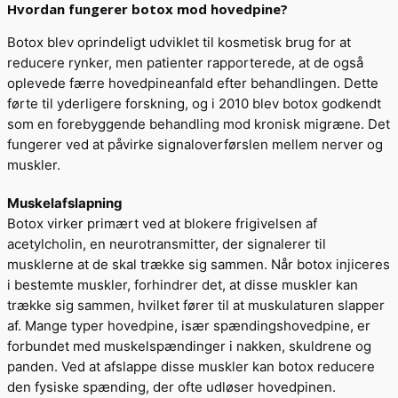
Hvordan fungerer botox mod hovedpine?
Botox blev oprindeligt udviklet til kosmetisk brug for at
reducere rynker, men patienter rapporterede, at de også
oplevede færre hovedpineanfald efter behandlingen. Dette
førte til yderligere forskning, og i 2010 blev botox godkendt
som en forebyggende behandling mod kronisk migræne. Det
fungerer ved at påvirke signaloverførslen mellem nerver og
muskler.
Muskelafslapning
Botox virker primært ved at blokere frigivelsen af
acetylcholin, en neurotransmitter, der signalerer til
musklerne at de skal trække sig sammen. Når botox injiceres
i bestemte muskler, forhindrer det, at disse muskler kan
trække sig sammen, hvilket fører til at muskulaturen slapper
af. Mange typer hovedpine, især spændingshovedpine, er
forbundet med muskelspændinger i nakken, skuldrene og
panden. Ved at afslappe disse muskler kan botox reducere
den fysiske spænding, der ofte udløser hovedpinen.