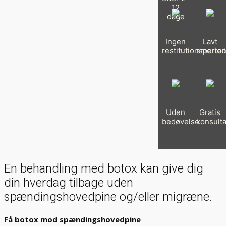
12
dage
Ingen
Lavt
restitutionsperio
smerten
Uden
Gratis
bedøvelse
konsulta
En behandling med botox kan give dig
din hverdag tilbage uden
spændingshovedpine og/eller migræne.
Få botox mod spændingshovedpine