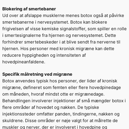
Blokering af smertebaner
Ud over at afslappe musklerne menes botox også at påvirke
smertebanerne i nervesystemet. Botox kan blokere
frigivelsen af visse kemiske signalstoffer, som spiller en rolle
i smertesignalerne fra hjernen og nervesystemet. Dette
forhindrer smertebeskeder i at blive sendt fra nerverne til
hjernen. Hos personer med kronisk migræne kan dette
reducere hyppigheden og intensiteten af
hovedpineanfaldene.
Specifik målretning ved migræne
Botox anvendes typisk hos personer, der lider af kronisk
migræne, defineret som femten eller flere hovedpinedage
om måneden, hvoraf mindst otte er migrænedage.
Behandlingen involverer injektioner af små mængder botox i
flere områder af hovedet og nakken. De typiske
injektionssteder omfatter panden, tindingerne, nakken og
skuldrene. Disse områder er nøje valgt for at målrette de
muskler og nerver, der er involveret i hovedpine og